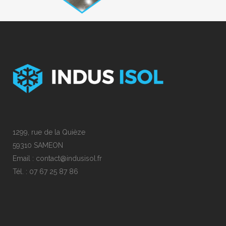
1299, rue de la Quièze
59310 SAMEON
Email : contact@indusisol.fr
Tél. : 07 67 25 87 86